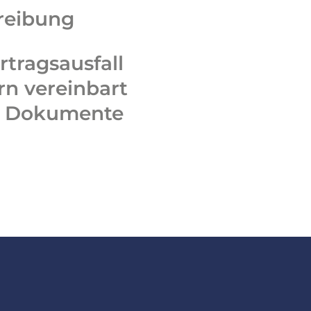
reibung
tragsausfall
ern vereinbart
e Dokumente